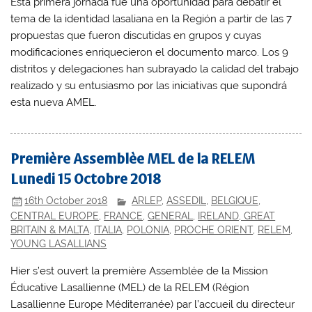
Esta primera jornada fue una oportunidad para debatir el
tema de la identidad lasaliana en la Región a partir de las 7
propuestas que fueron discutidas en grupos y cuyas
modificaciones enriquecieron el documento marco. Los 9
distritos y delegaciones han subrayado la calidad del trabajo
realizado y su entusiasmo por las iniciativas que supondrá
esta nueva AMEL.
Première Assemblèe MEL de la RELEM
Lunedi 15 Octobre 2018
16th October 2018
ARLEP
,
ASSEDIL
,
BELGIQUE
,
CENTRAL EUROPE
,
FRANCE
,
GENERAL
,
IRELAND, GREAT
BRITAIN & MALTA
,
ITALIA
,
POLONIA
,
PROCHE ORIENT
,
RELEM
,
YOUNG LASALLIANS
Hier s’est ouvert la première Assemblée de la Mission
Éducative Lasallienne (MEL) de la RELEM (Région
Lasallienne Europe Méditerranée) par l’accueil du directeur