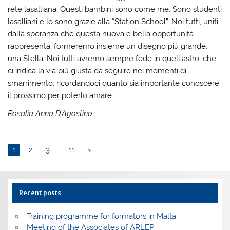
rete lasalliana. Questi bambini sono come me. Sono studenti
lasalliani e lo sono grazie alla “Station School”. Noi tutti, uniti
dalla speranza che questa nuova e bella opportunità
rappresenta, formeremo insieme un disegno più grande:
una Stella. Noi tutti avremo sempre fede in quell’astro, che
ci indica la via più giusta da seguire nei momenti di
smarrimento, ricordandoci quanto sia importante conoscere
il prossimo per poterlo amare.
Rosalia Anna D’Agostino
1
2
3
…
11
»
Recent posts
Training programme for formators in Malta
Meeting of the Associates of ARLEP