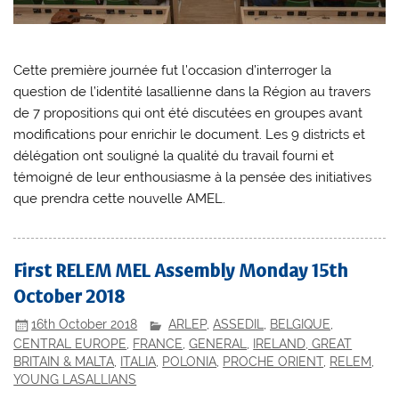
Cette première journée fut l’occasion d’interroger la
question de l’identité lasallienne dans la Région au travers
de 7 propositions qui ont été discutées en groupes avant
modifications pour enrichir le document. Les 9 districts et
délégation ont souligné la qualité du travail fourni et
témoigné de leur enthousiasme à la pensée des initiatives
que prendra cette nouvelle AMEL.
First RELEM MEL Assembly Monday 15th
October 2018
16th October 2018
ARLEP
,
ASSEDIL
,
BELGIQUE
,
CENTRAL EUROPE
,
FRANCE
,
GENERAL
,
IRELAND, GREAT
BRITAIN & MALTA
,
ITALIA
,
POLONIA
,
PROCHE ORIENT
,
RELEM
,
YOUNG LASALLIANS