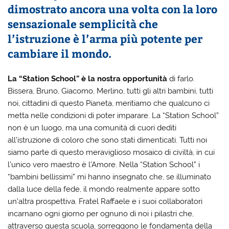
dimostrato ancora una volta con la loro
sensazionale semplicità che
l’istruzione è l’arma più potente per
cambiare il mondo.
La “Station School” è la nostra opportunità
di farlo.
Bissera, Bruno, Giacomo, Merlino, tutti gli altri bambini, tutti
noi, cittadini di questo Pianeta, meritiamo che qualcuno ci
metta nelle condizioni di poter imparare. La “Station School”
non è un luogo, ma una comunità di cuori dediti
all’istruzione di coloro che sono stati dimenticati. Tutti noi
siamo parte di questo meraviglioso mosaico di civiltà, in cui
l’unico vero maestro è l’Amore. Nella “Station School” i
“bambini bellissimi” mi hanno insegnato che, se illuminato
dalla luce della fede, il mondo realmente appare sotto
un’altra prospettiva. Fratel Raffaele e i suoi collaboratori
incarnano ogni giorno per ognuno di noi i pilastri che,
attraverso questa scuola, sorreggono le fondamenta della