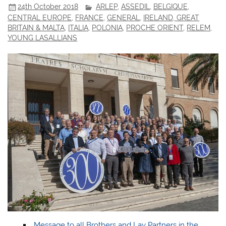
24th October 2018
ARLEP
,
ASSEDIL
,
BELGIQUE
,
CENTRAL EUROPE
,
FRANCE
,
GENERAL
,
IRELAND, GREAT
BRITAIN & MALTA
,
ITALIA
,
POLONIA
,
PROCHE ORIENT
,
RELEM
,
YOUNG LASALLIANS
Message to all Brothers and Lay Partners in the