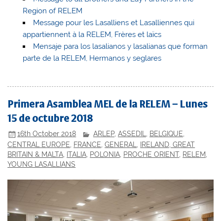
Region of RELEM
Message pour les Lasalliens et Lasalliennes qui
appartiennent à la RELEM, Frères et laïcs
Mensaje para los lasalianos y lasalianas que forman
parte de la RELEM, Hermanos y seglares
Primera Asamblea MEL de la RELEM – Lunes
15 de octubre 2018
16th October 2018
ARLEP
,
ASSEDIL
,
BELGIQUE
,
CENTRAL EUROPE
,
FRANCE
,
GENERAL
,
IRELAND, GREAT
BRITAIN & MALTA
,
ITALIA
,
POLONIA
,
PROCHE ORIENT
,
RELEM
,
YOUNG LASALLIANS