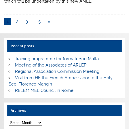
which will be undertaken by this new AMEL.
1
2
3
…
5
»
Recent posts
Training programme for formators in Malta
Meeting of the Associates of ARLEP
Regional Association Commission Meeting
Visit from HE the French Ambassador to the Holy
See, Florence Mangin
RELEM MEL Council in Rome
Archives
Archives