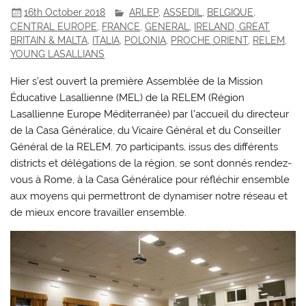
16th October 2018
ARLEP
,
ASSEDIL
,
BELGIQUE
,
CENTRAL EUROPE
,
FRANCE
,
GENERAL
,
IRELAND, GREAT
BRITAIN & MALTA
,
ITALIA
,
POLONIA
,
PROCHE ORIENT
,
RELEM
,
YOUNG LASALLIANS
Hier s’est ouvert la première Assemblée de la Mission
Éducative Lasallienne (MEL) de la RELEM (Région
Lasallienne Europe Méditerranée) par l’accueil du directeur
de la Casa Généralice, du Vicaire Général et du Conseiller
Général de la RELEM. 70 participants, issus des différents
districts et délégations de la région, se sont donnés rendez-
vous à Rome, à la Casa Généralice pour réfléchir ensemble
aux moyens qui permettront de dynamiser notre réseau et
de mieux encore travailler ensemble.