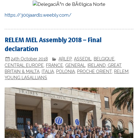
https://300jaardls.weebly.com/
RELEM MEL Assembly 2018 – Final
declaration
24th October 2018
ARLEP
,
ASSEDIL
,
BELGIQUE
,
CENTRAL EUROPE
,
FRANCE
,
GENERAL
,
IRELAND, GREAT
BRITAIN & MALTA
,
ITALIA
,
POLONIA
,
PROCHE ORIENT
,
RELEM
,
YOUNG LASALLIANS