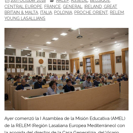
16th October 2018
ARLEP
,
ASSEDIL
,
BELGIQUE
,
CENTRAL EUROPE
,
FRANCE
,
GENERAL
,
IRELAND, GREAT
BRITAIN & MALTA
,
ITALIA
,
POLONIA
,
PROCHE ORIENT
,
RELEM
,
YOUNG LASALLIANS
Ayer comenzó la I Asamblea de la Misión Educativa (AMEL)
de la RELEM (Región Lasaliana Europea Mediterráneo) con
la acogida del director de la Casa Generalizia, del Vicario