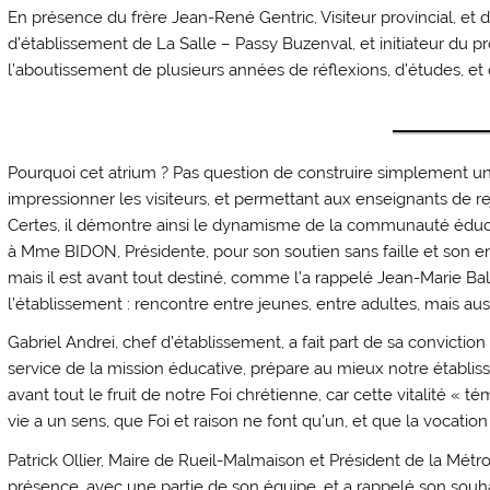
En présence du frère Jean-René Gentric, Visiteur provincial, et 
d’établissement de La Salle – Passy Buzenval, et initiateur du 
l’aboutissement de plusieurs années de réflexions, d’études, et 
Pourquoi cet atrium ? Pas question de construire simplement un
impressionner les visiteurs, et permettant aux enseignants de re
Certes, il démontre ainsi le dynamisme de la communauté éduca
à Mme BIDON, Présidente, pour son soutien sans faille et son e
mais il est avant tout destiné, comme l’a rappelé Jean-Marie Bal
l’établissement : rencontre entre jeunes, entre adultes, mais auss
Gabriel Andrei, chef d’établissement, a fait part de sa conviction 
service de la mission éducative, prépare au mieux notre établis
avant tout le fruit de notre Foi chrétienne, car cette vitalité «
vie a un sens, que Foi et raison ne font qu’un, et que la vocati
Patrick Ollier, Maire de Rueil-Malmaison et Président de la Métro
présence, avec une partie de son équipe, et a rappelé son sou