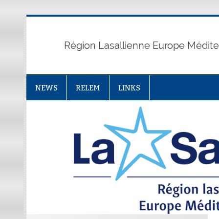
Skip
to
content
Région Lasallienne Europe Médit
NEWS
RELEM
LINKS