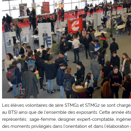
Les élèves volontaires de 1ère STMG1 et STMG2 se sont chargés
au BTS) ainsi que de l’ensemble des exposants. Cette année éta
représentés : sage-femme, designer, expert-comptable, ingénieur,
des moments privilégiés dans l’orientation et dans l’élaboration 