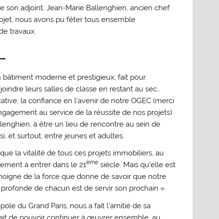
de son adjoint, Jean-Marie Ballenghien, ancien chef
projet, nous avons pu fêter tous ensemble
de travaux.
 bâtiment moderne et prestigieux, fait pour
joindre leurs salles de classe en restant au sec…
tive, la confiance en l’avenir de notre OGEC (merci
ngagement au service de la réussite de nos projets)
lenghien, à être un lieu de rencontre au sein de
i, et surtout, entre jeunes et adultes.
que la vitalité de tous ces projets immobiliers, au
ème
sement à entrer dans le 21
siècle. Mais qu’elle est
 témoigne de la force que donne de savoir que notre
on profonde de chacun est de servir son prochain ».
pole du Grand Paris, nous a fait l’amitié de sa
hait de pouvoir continuer à œuvrer ensemble, au