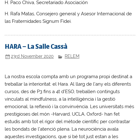
H. Paco Chiva, Secretariado Asociación
H. Rafa Matas, Consejero general y Asesor Internacional de
las Fraternidades Signum Fidei.
HARA – La Salle Cassà
23rd November 2020
RELEM
La nostra escola compta amb un programa propi destinat a
treballar la interioritat: el Hara. Al llarg de l’any els diferents
cursos, des de P3 fins a 4t d’ESO, treballen continguts
vinculats al mindfulness, a la intel·ligència i la gestió
emocional, la reflexió i la convinvència. Les universitats més
prestigioses del món -Harvard, UCLA, Oxford- han fet
estudis amb tot el rigor del mètode científic per contrastar
les bondats de l’atenció plena. La neurociència avala
aquestes investigacions, que si bé tot just estan a les