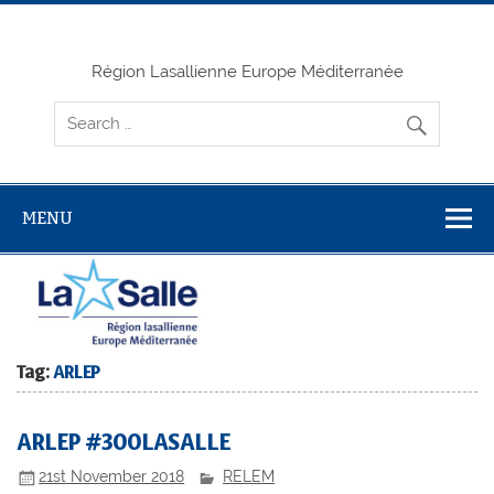
Skip
to
content
Région Lasallienne Europe Méditerranée
MENU
Tag:
ARLEP
ARLEP #300LASALLE
21st November 2018
RELEM