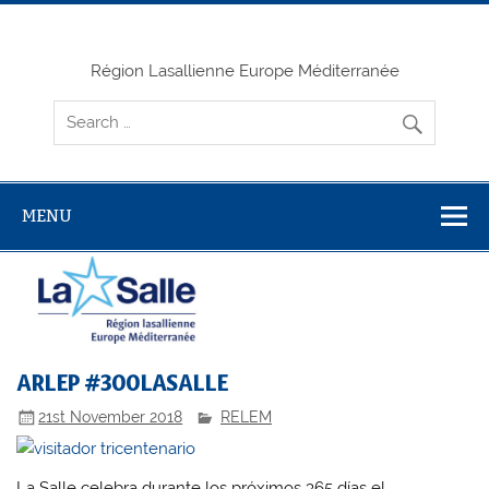
Skip
to
content
Région Lasallienne Europe Méditerranée
MENU
ARLEP #300LASALLE
21st November 2018
RELEM
La Salle celebra durante los próximos 365 días el