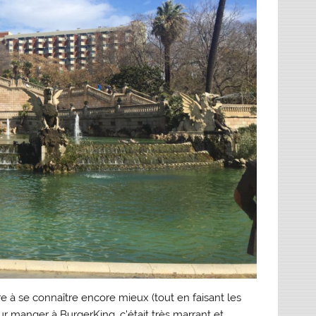
 à se connaître encore mieux (tout en faisant les
r manger à BurgerKing, c’était très marrant et