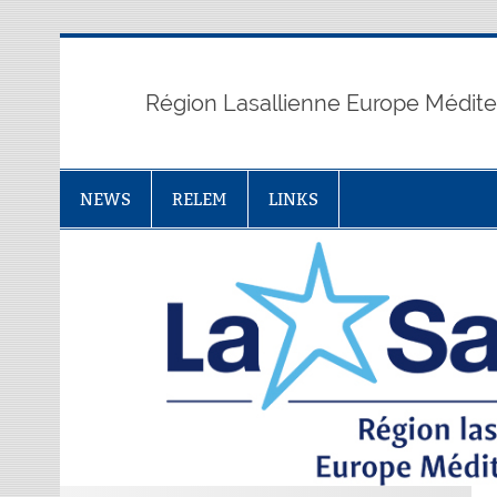
Skip
to
content
Région Lasallienne Europe Médit
NEWS
RELEM
LINKS