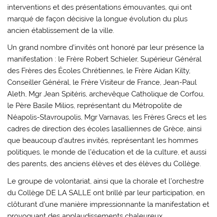
interventions et des présentations émouvantes, qui ont
marqué de façon décisive la longue évolution du plus
ancien établissement de la ville.
Un grand nombre d’invités ont honoré par leur présence la
manifestation : le Frère Robert Schieler, Supérieur Général
des Frères des Écoles Chrétiennes, le Frère Aidan Kilty,
Conseiller Général, le Frère Visiteur de France, Jean-Paul
Aleth, Mgr Jean Spitéris, archevêque Catholique de Corfou,
le Père Basile Milios, représentant du Métropolite de
Néapolis-Stavroupolis, Mgr Varnavas, les Frères Grecs et les
cadres de direction des écoles lasalliennes de Grèce, ainsi
que beaucoup d’autres invités, représentant les hommes
politiques, le monde de l’éducation et de la culture, et aussi
des parents, des anciens élèves et des élèves du Collège.
Le groupe de volontariat, ainsi que la chorale et l’orchestre
du Collège DE LA SALLE ont brillé par leur participation, en
clôturant d’une manière impressionnante la manifestation et
provoquant des applaudissements chaleureux.