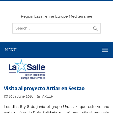
Skip
to
content
Région Lasallienne Europe Méditerranée
MENU
Visita al proyecto Artiar en Sestao
10th June 2016
ARLEP
Los días 6 y 8 de junio el grupo Urratsak, que este verano
participará en la Ruta Solidaria, realizó una visita al proyecto