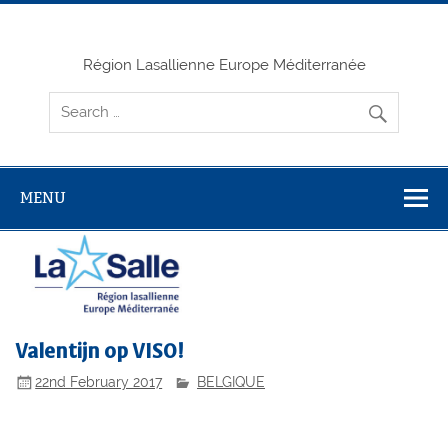
Skip
to
content
Région Lasallienne Europe Méditerranée
MENU
Valentijn op VISO!
22nd February 2017
BELGIQUE