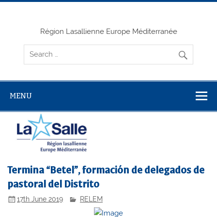
Skip
to
content
Région Lasallienne Europe Méditerranée
MENU
Termina “Betel”, formación de delegados de
pastoral del Distrito
17th June 2019
RELEM