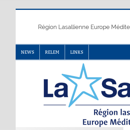
Skip
to
content
Région Lasallienne Europe Médit
NEWS
RELEM
LINKS