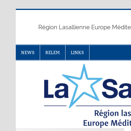
Skip
to
content
Région Lasallienne Europe Médit
NEWS
RELEM
LINKS