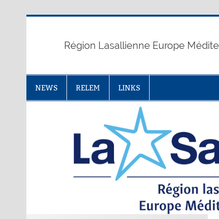
Skip
to
content
Région Lasallienne Europe Médit
NEWS
RELEM
LINKS