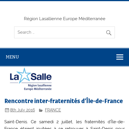
Skip
to
content
Région Lasallienne Europe Méditerranée
MENU
Rencontre inter-fraternités d’Île-de-France
8th July 2016
FRANCE
Saint-Denis. Ce samedi 2 juillet, les fraternités d’Île-de-
France étaient invitées à se retrouver à Saint-Denis pour