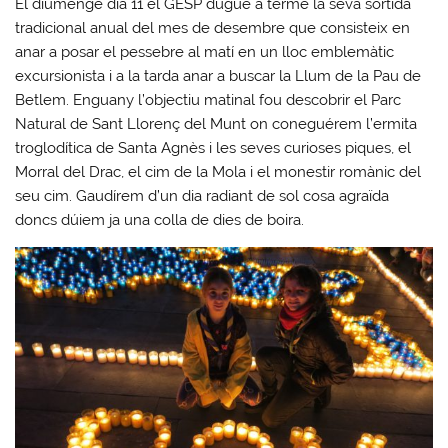
El diumenge dia 11 el GESP dugué a terme la seva sortida
tradicional anual del mes de desembre que consisteix en
anar a posar el pessebre al matí en un lloc emblemàtic
excursionista i a la tarda anar a buscar la Llum de la Pau de
Betlem. Enguany l’objectiu matinal fou descobrir el Parc
Natural de Sant Llorenç del Munt on coneguérem l’ermita
troglodítica de Santa Agnès i les seves curioses piques, el
Morral del Drac, el cim de la Mola i el monestir romànic del
seu cim. Gaudírem d’un dia radiant de sol cosa agraïda
doncs dúiem ja una colla de dies de boira.