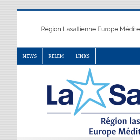
Skip
to
content
Région Lasallienne Europe Médit
NEWS
RELEM
LINKS