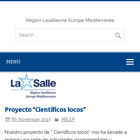
Skip
to
content
Région Lasallienne Europe Méditerranée
MENU
Proyecto “Científicos locos”
7th November 2017
ARLEP
Nuestro proyecto de ” Científicos locos” nos ha llevado a
realizar una serie de actividades experimentales y