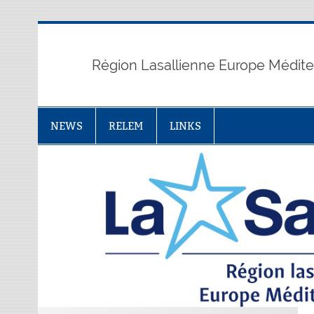
Skip
to
content
Région Lasallienne Europe Médit
NEWS
RELEM
LINKS