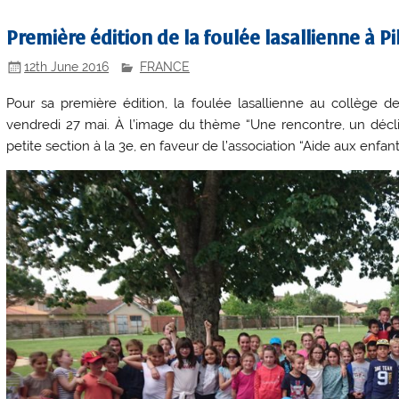
Première édition de la foulée lasallienne à P
12th June 2016
FRANCE
Pour sa première édition, la foulée lasallienne au collège 
vendredi 27 mai. À l’image du thème “Une rencontre, un décli
petite section à la 3e, en faveur de l’association “Aide aux enfa