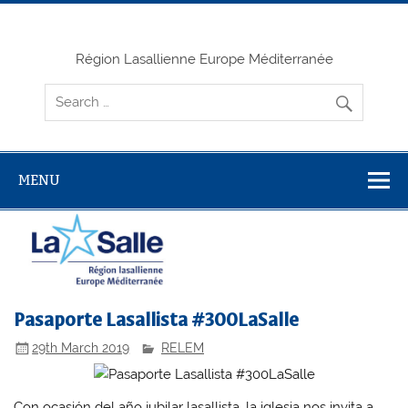
Skip
to
content
Région Lasallienne Europe Méditerranée
MENU
Pasaporte Lasallista #300LaSalle
29th March 2019
RELEM
Con ocasión del año jubilar lasallista, la iglesia nos invita a