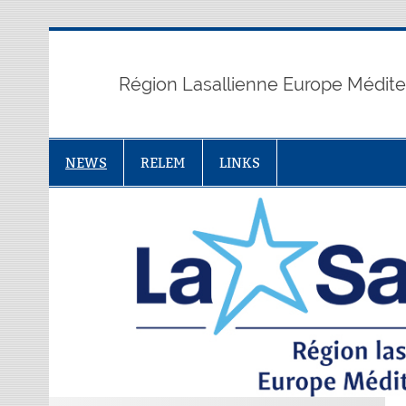
Skip
to
content
Région Lasallienne Europe Médit
NEWS
RELEM
LINKS