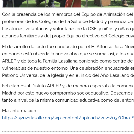
Con la presencia de los miembros del Equipo de Animación del S
profesores de los Colegios de La Salle de Madrid y provincia 
Lasalianas, voluntarios y voluntarias de la OSE, y niños y niña
algunos familiares y del propio Equipo directivo del Colegio cu
El desarrollo del acto fue conducido por el H. Alfonso José Novi
en donde está ubicada la nueva obra que se suma, así, a los nu
ARLEP y de toda la Familia Lasaliana poniendo como centro de 
vulnerables de nuestro entorno. Una celebración encuadrada e
Patrono Universal de la Iglesia y en el inicio del Año Lasaliano 
Felicitamos al Distrito ARLEP y, de manera especial a la comunid
Madrid por este nuevo compromiso socioeducativo. Deseamos q
tanto a nivel de la misma comunidad educativa como del entor
Más información:
https://sj2021.lasalle.org/wp-content/uploads/2021/03/Obra-S