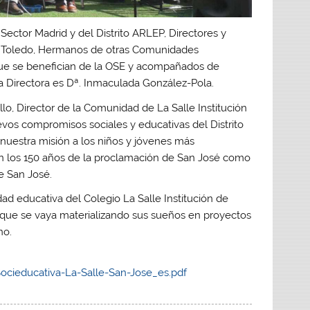
ector Madrid y del Distrito ARLEP, Directores y
de Toledo, Hermanos de otras Comunidades
s que se benefician de la OSE y acompañados de
ya Directora es Dª. Inmaculada González-Pola.
llo, Director de la Comunidad de La Salle Institución
evos compromisos sociales y educativas del Distrito
nuestra misión a los niños y jóvenes más
n los 150 años de la proclamación de San José como
de San José.
ad educativa del Colegio La Salle Institución de
ue se vaya materializando sus sueños en proyectos
no.
ocieducativa-La-Salle-San-Jose_es.pdf