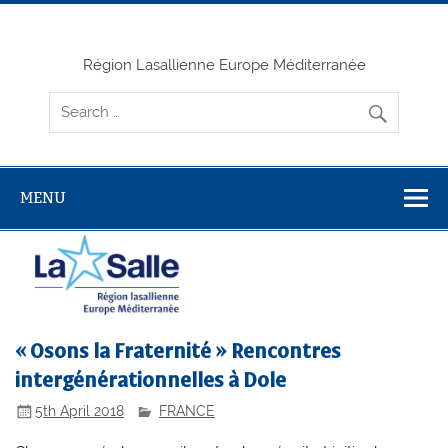
Skip
to
content
Région Lasallienne Europe Méditerranée
MENU
« Osons la Fraternité » Rencontres
intergénérationnelles à Dole
5th April 2018
FRANCE