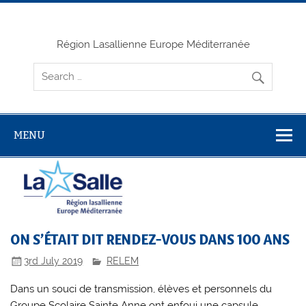
Skip
to
content
Région Lasallienne Europe Méditerranée
MENU
ON S’ÉTAIT DIT RENDEZ-VOUS DANS 100 ANS
3rd July 2019
RELEM
Dans un souci de transmission, élèves et personnels du
Groupe Scolaire Sainte Anne ont enfoui une capsule