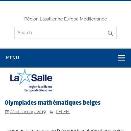
Skip
to
content
Région Lasallienne Europe Méditerranée
MENU
Olympiades mathématiques belges
22nd January 2019
RELEM
L’épreuve éliminatoire de l’olympiade mathématique belge