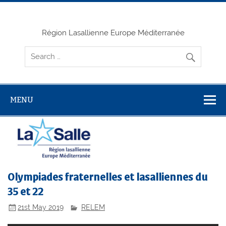
Skip
to
content
Région Lasallienne Europe Méditerranée
MENU
Olympiades fraternelles et lasalliennes du
35 et 22
21st May 2019
RELEM