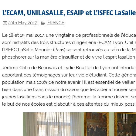
L’ECAM, UNILASALLE, ESAIP et L’ISFEC LaSal
20th May 2017
FRANCE
Le 18 et 19 mai 2017, une vingtaine de professionnels de l’éduca
administratifs des trois structures d’ingénierie (ECAM Lyon, Un
l’ISFEC LaSalle Mounier (Paris) se sont retrouvés au sein de la
phosphorer sur la manière d’insuffler et de vivre l’esprit lasalli
Jérôme Colin de Beauvais et Lydie Bouillet de Lyon ont introdui
apportant des témoignages sur leur vie d’étudiant. Cette génér
population mais 100% de notre avenir ! Il est essentiel de veill
bien dans une transmission du savoir que les aider à trouver se
jeunes lasalliens dans le monde) l’homme, la femme doivent se s
le but de nos écoles est d’aboutir à ces attentes du mieux possi