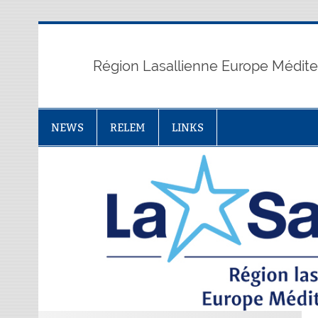
Skip
to
content
Région Lasallienne Europe Médit
NEWS
RELEM
LINKS