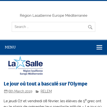
Skip
to
content
Région Lasallienne Europe Méditerranée
MENU
Le jour où tout a basculé sur l’Olympe
6th March 2019
RELEM
e
Le jeudi O7 et vendredi 08 février, les élèves de 5
grec ont
eu le plaisir de présenter leur spectacle intitulé « Le jour où