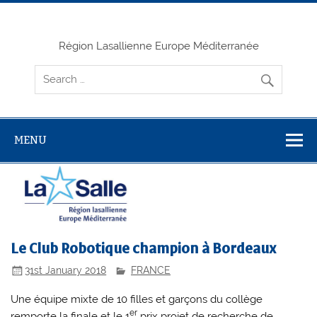
Skip
to
content
Région Lasallienne Europe Méditerranée
MENU
Le Club Robotique champion à Bordeaux
31st January 2018
FRANCE
Une équipe mixte de 10 filles et garçons du collège
er
remporte la
finale
et le
1
prix projet de recherche
de