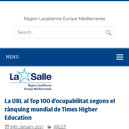
Skip
to
content
Région Lasallienne Europe Méditerranée
MENU
La URL al Top 100 d’ocupabilitat segons el
rànquing mundial de Times Higher
Education
19th January 2017
ARLEP