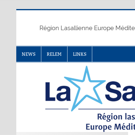
Skip
to
content
Région Lasallienne Europe Médit
NEWS
RELEM
LINKS