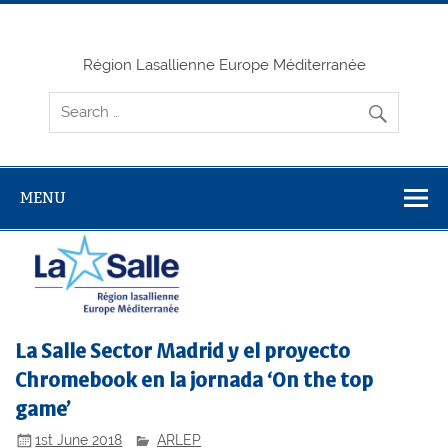
Skip
to
content
Région Lasallienne Europe Méditerranée
MENU
La Salle Sector Madrid y el proyecto
Chromebook en la jornada ‘On the top
game’
1st June 2018
ARLEP