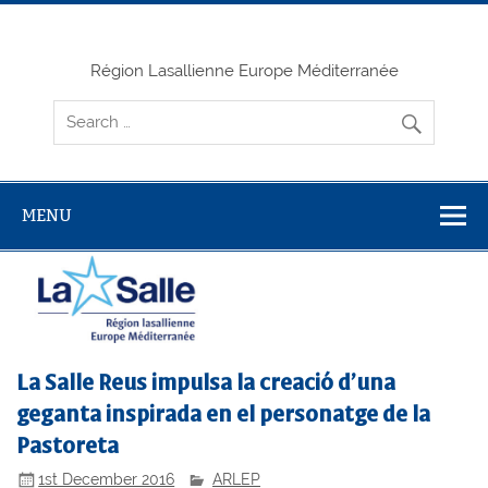
Skip
to
content
Région Lasallienne Europe Méditerranée
MENU
La Salle Reus impulsa la creació d’una
geganta inspirada en el personatge de la
Pastoreta
1st December 2016
ARLEP