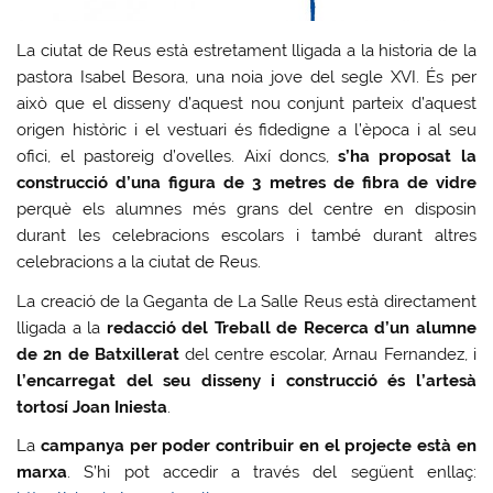
La ciutat de Reus està estretament lligada a la historia de la
pastora Isabel Besora, una noia jove del segle XVI. És per
això que el disseny d’aquest nou conjunt parteix d’aquest
origen històric i el vestuari és fidedigne a l’època i al seu
ofici, el pastoreig d’ovelles. Així doncs,
s’ha proposat la
construcció d’una figura de 3 metres de fibra de vidre
perquè els alumnes més grans del centre en disposin
durant les celebracions escolars i també durant altres
celebracions a la ciutat de Reus.
La creació de la Geganta de La Salle Reus està directament
lligada a la
redacció del Treball de Recerca d’un alumne
de 2n de Batxillerat
del centre escolar, Arnau Fernandez, i
l’encarregat del seu disseny i construcció és l’artesà
tortosí Joan Iniesta
.
La
campanya per poder contribuir en el projecte està en
marxa
. S’hi pot accedir a través del següent enllaç: