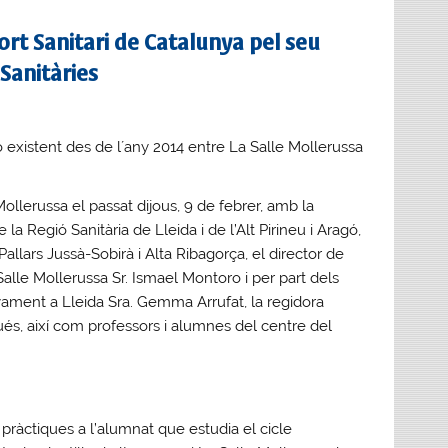
ort Sanitari de Catalunya pel seu
Sanitàries
ó existent des de l´any 2014 entre La Salle Mollerussa
 Mollerussa el passat dijous, 9 de febrer, amb la
a Regió Sanitària de Lleida i de l’Alt Pirineu i Aragó,
allars Jussà-Sobirà i Alta Ribagorça, el director de
Salle Mollerussa Sr. Ismael Montoro i per part dels
nyament a Lleida Sra. Gemma Arrufat, la regidora
s, així com professors i alumnes del centre del
e pràctiques a l’alumnat que estudia el cicle