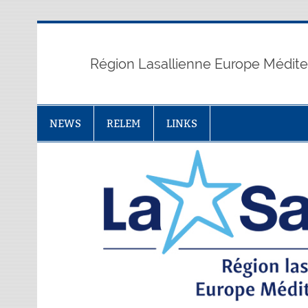
Skip
to
content
Région Lasallienne Europe Médit
NEWS
RELEM
LINKS