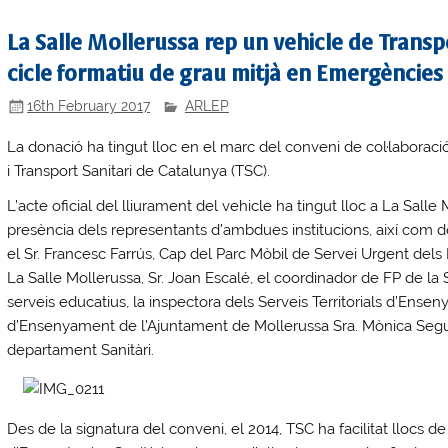
La Salle Mollerussa rep un vehicle de Transp
cicle formatiu de grau mitjà en Emergències 
16th February 2017
ARLEP
La donació ha tingut lloc en el marc del conveni de col·laboraci
i Transport Sanitari de Catalunya (TSC).
L’acte oficial del lliurament del vehicle ha tingut lloc a La Salle
presència dels representants d’ambdues institucions, així com de l
el Sr. Francesc Farrús, Cap del Parc Mòbil de Servei Urgent dels P
La Salle Mollerussa, Sr. Joan Escalé, el coordinador de FP de la 
serveis educatius, la inspectora dels Serveis Territorials d’Ense
d’Ensenyament de l’Ajuntament de Mollerussa Sra. Mònica Segué
departament Sanitàri.
Des de la signatura del conveni, el 2014, TSC ha facilitat llocs d