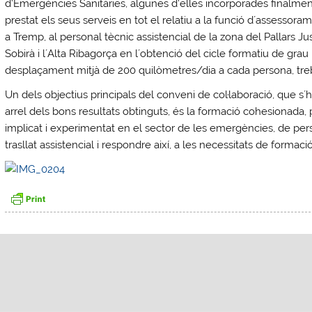
d’Emergències Sanitàries, algunes d’elles incorporades finalment
prestat els seus serveis en tot el relatiu a la funció d´assessor
a Tremp, al personal tècnic assistencial de la zona del Pallars Jus
Sobirà i l´Alta Ribagorça en l´obtenció del cicle formatiu de gra
desplaçament mitjà de 200 quilòmetres/dia a cada persona, treb
Un dels objectius principals del conveni de col·laboració, que s´
arrel dels bons resultats obtinguts, és la formació cohesionada, p
implicat i experimentat en el sector de les emergències, de pers
trasllat assistencial i respondre així, a les necessitats de formaci