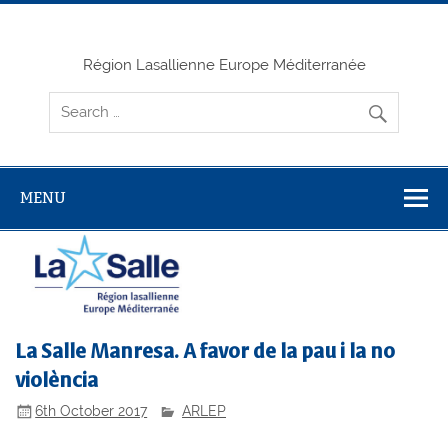
Skip
to
content
Région Lasallienne Europe Méditerranée
MENU
La Salle Manresa. A favor de la pau i la no
violència
6th October 2017
ARLEP