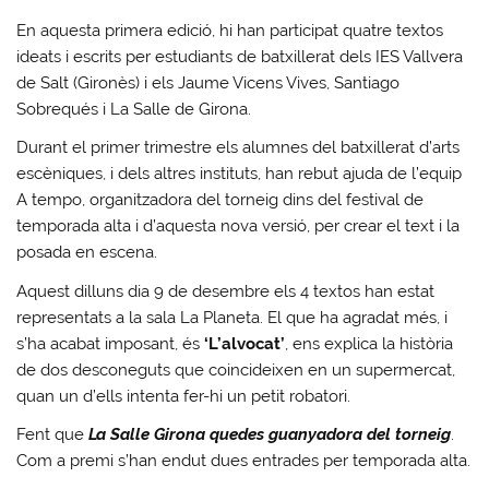
En aquesta primera edició, hi han participat quatre textos
ideats i escrits per estudiants de batxillerat dels IES Vallvera
de Salt (Gironès) i els Jaume Vicens Vives, Santiago
Sobrequés i La Salle de Girona.
Durant el primer trimestre els alumnes del batxillerat d’arts
escèniques, i dels altres instituts, han rebut ajuda de l’equip
A tempo, organitzadora del torneig dins del festival de
temporada alta i d’aquesta nova versió, per crear el text i la
posada en escena.
Aquest dilluns dia 9 de desembre els 4 textos han estat
representats a la sala La Planeta. El que ha agradat més, i
s’ha acabat imposant, és
‘L’alvocat’
, ens explica la història
de dos desconeguts que coincideixen en un supermercat,
quan un d’ells intenta fer-hi un petit robatori.
Fent que
La Salle Girona quedes guanyadora del torneig
.
Com a premi s’han endut dues entrades per temporada alta.