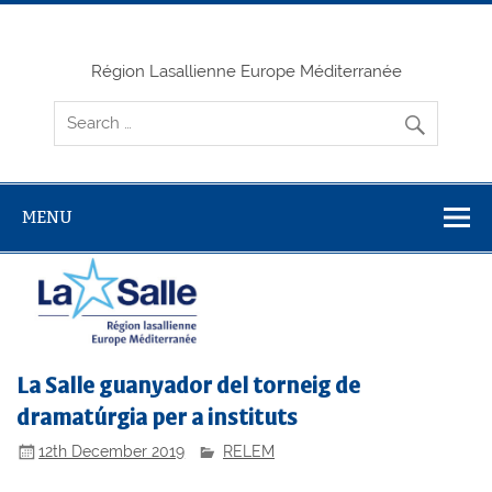
Skip
to
content
Région Lasallienne Europe Méditerranée
MENU
La Salle guanyador del torneig de
dramatúrgia per a instituts
12th December 2019
RELEM