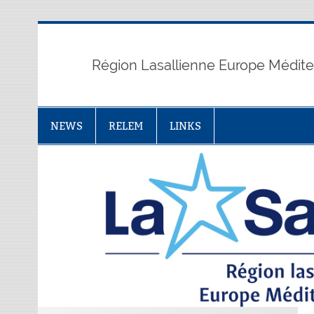
Skip
to
content
Région Lasallienne Europe Médit
NEWS
RELEM
LINKS