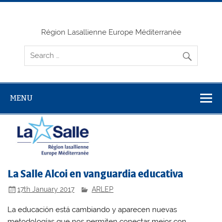
Skip
to
content
Région Lasallienne Europe Méditerranée
MENU
La Salle Alcoi en vanguardia educativa
17th January 2017
ARLEP
La educación está cambiando y aparecen nuevas
metodologías que nos permiten conectar mejor con