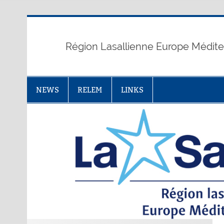
Skip
to
content
Région Lasallienne Europe Médit
NEWS
RELEM
LINKS