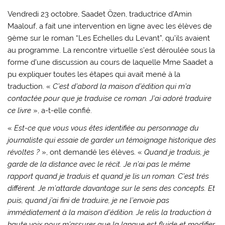
Vendredi 23 octobre, Saadet Özen, traductrice d’Amin
Maalouf, a fait une intervention en ligne avec les élèves de
9ème sur le roman “Les Echelles du Levant”, qu’ils avaient
au programme. La rencontre virtuelle s’est déroulée sous la
forme d’une discussion au cours de laquelle Mme Saadet a
pu expliquer toutes les étapes qui avait mené à la
traduction. «
C’est d’abord la maison d’édition qui m’a
contactée pour que je traduise ce roman. J’ai adoré traduire
ce livre
», a-t-elle confié.
«
Est-ce que vous vous êtes identifiée au personnage du
journaliste qui essaie de garder un témoignage historique des
révoltes ?
», ont demandé les élèves. «
Quand je traduis, je
garde de la distance avec le récit. Je n’ai pas le même
rapport quand je traduis et quand je lis un roman. C’est très
différent. Je m’attarde davantage sur le sens des concepts. Et
puis, quand j’ai fini de traduire, je ne l’envoie pas
immédiatement à la maison d’édition. Je relis la traduction à
haute voix pour m’assurer que la langue est fluide et modifier