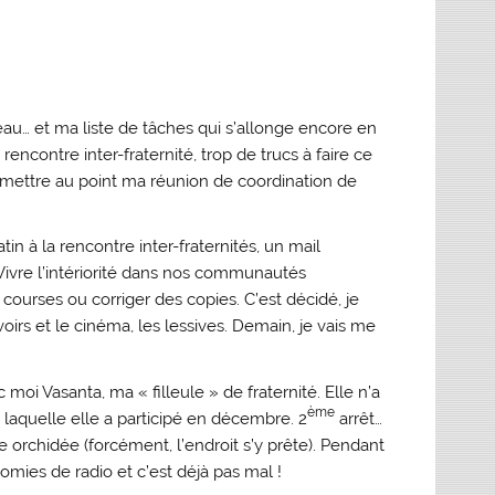
eau… et ma liste de tâches qui s’allonge encore en
e rencontre inter-fraternité, trop de trucs à faire ce
s, mettre au point ma réunion de coordination de
n à la rencontre inter-fraternités, un mail
 Vivre l’intériorité dans nos communautés
 courses ou corriger des copies. C’est décidé, je
oirs et le cinéma, les lessives. Demain, je vais me
i Vasanta, ma « filleule » de fraternité. Elle n’a
ème
à laquelle elle a participé en décembre. 2
arrêt…
orchidée (forcément, l’endroit s’y prête). Pendant
nomies de radio et c’est déjà pas mal !