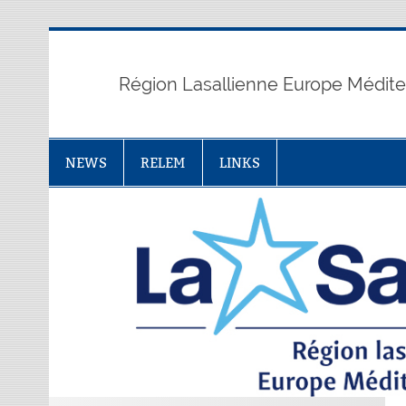
Skip
to
content
Région Lasallienne Europe Médit
NEWS
RELEM
LINKS