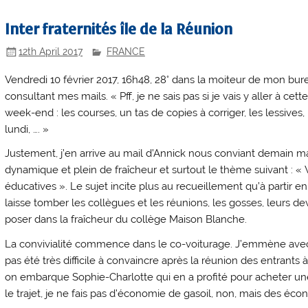
Inter fraternités île de la Réunion
12th April 2017
FRANCE
Vendredi 10 février 2017, 16h48, 28° dans la moiteur de mon bur
consultant mes mails. « Pff, je ne sais pas si je vais y aller à cett
week-end : les courses, un tas de copies à corriger, les lessive
lundi, …. »
Justement, j’en arrive au mail d’Annick nous conviant demain mati
dynamique et plein de fraîcheur et surtout le thème suivant : «
éducatives ». Le sujet incite plus au recueillement qu’à partir en
laisse tomber les collègues et les réunions, les gosses, leurs dev
poser dans la fraîcheur du collège Maison Blanche.
La convivialité commence dans le co-voiturage. J’emmène avec mo
pas été très difficile à convaincre après la réunion des entrants 
on embarque Sophie-Charlotte qui en a profité pour acheter une 
le trajet, je ne fais pas d’économie de gasoil, non, mais des éco