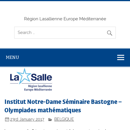
Skip
to
content
Région Lasallienne Europe Méditerranée
MENU
Institut Notre-Dame Séminaire Bastogne –
Olympiades mathématiques
23rd January 2017
BELGIQUE