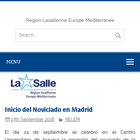
Skip
to
content
Région Lasallienne Europe Méditerranée
MENU
Inicio del Noviciado en Madrid
27th September 2016
RELEM
El día 24 de septiembre se celebró en el Centro
Universitario de Aravaca la iniciación del noviciado de la