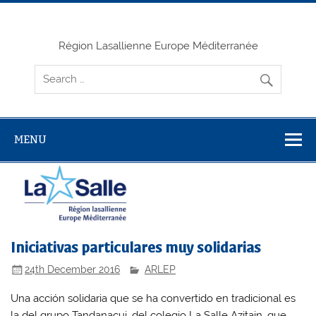
Skip
to
content
Région Lasallienne Europe Méditerranée
MENU
Iniciativas particulares muy solidarias
24th December 2016
ARLEP
Una acción solidaria que se ha convertido en tradicional es
la del grupo Tandanacui, del colegio La Salle Azitain, que