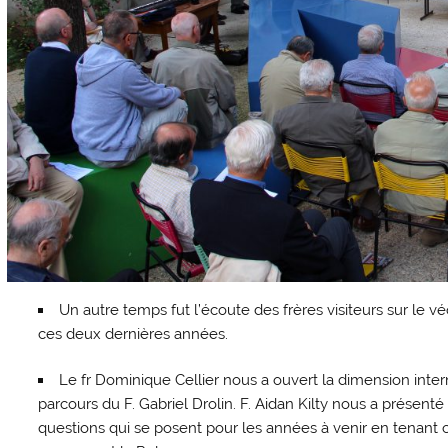
Un autre temps fut l’écoute des frères visiteurs sur le v
ces deux dernières années.
Le fr Dominique Cellier nous a ouvert la dimension inter
parcours du F. Gabriel Drolin. F. Aidan Kilty nous a présenté 
questions qui se posent pour les années à venir en tenant 