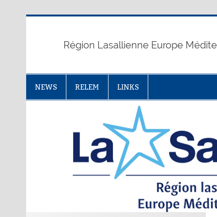
Skip
to
content
Région Lasallienne Europe Médit
NEWS
RELEM
LINKS