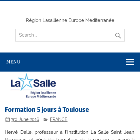
Skip
to
content
Région Lasallienne Europe Méditerranée
MENU
Formation 5 jours à Toulouse
3rd June 2016
FRANCE
Hervé Dalle, professeur à l’Institution La Salle Saint Jean,
Perpignan, et véritable formateur de la session, a animé la