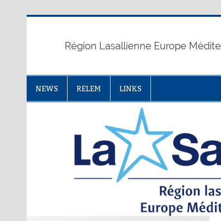
Skip
to
content
Région Lasallienne Europe Médit
NEWS
RELEM
LINKS