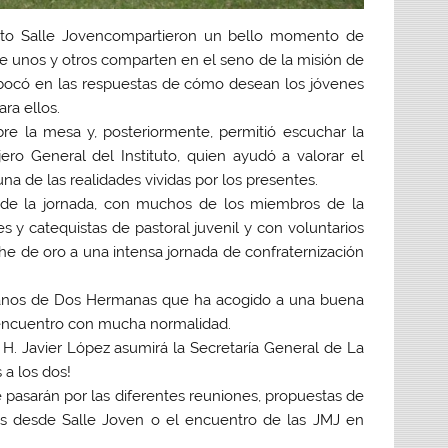
nto
Salle Joven
compartieron un bello momento de
e unos y otros comparten en el seno de la misión de
mbocó en las respuestas de cómo desean los jóvenes
ra ellos.
e la mesa y, posteriormente, permitió escuchar la
ero General del Instituto
, quien ayudó a valorar el
a de las realidades vividas por los presentes.
al de la jornada, con muchos de los miembros de la
 y catequistas de pastoral juvenil y con voluntarios
he de oro a una intensa jornada de confraternización
manos de Dos Hermanas que ha acogido a una buena
el encuentro con mucha normalidad.
H. Javier López asumirá la Secretaría General de La
 a los dos!
 pasarán por las diferentes reuniones, propuestas de
das desde Salle Joven o el encuentro de las
JMJ en