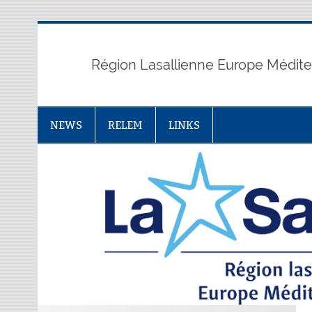
Skip
to
content
Région Lasallienne Europe Médit
NEWS
RELEM
LINKS