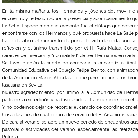
En la misma mañana, los Hermanos y jóvenes del movimie
encuentro y reflexión sobre la presencia y acompañamiento qu
La Salle. Especialmente interesente fue el diálogo que dese
encontrarse con los Hermanos y qué propuesta hace La Salle pa
La tarde abrió el momento de poner la vida de cada uno sobr
reflexión y el ánimo transmitido por el
H. Rafa Matas, Consej
carácter de inserción y “normalidad” de Ser Hermanos en cada un
Se tuvo también la suerte de compartir la eucaristía, al fin
Comunidad Educativa del Colegio Felipe Benito, con animadores
de la Asociación Manos Abiertas, lo que permitió poner un broc
lasaliana en Sevilla.
Nuestro agradecimiento, por último, a la Comunidad de Her
parte de la expedición y ha favorecido el transcurrir de todo 
Y no podemos dejar de recordar el cambio de coordinación: el 
Cosa después de cuatro años de servicio del H. Arsenio. ¡Gracias
De cara al verano, se abre un nuevo período de encuentros que
pastoral o actividades del verano, especialmente las realiza
Polonia
.