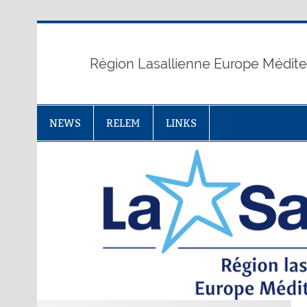
Skip
to
content
Région Lasallienne Europe Médit
NEWS
RELEM
LINKS