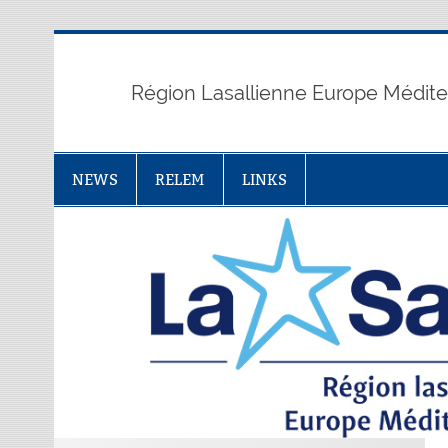
Skip
to
content
Région Lasallienne Europe Médit
NEWS
RELEM
LINKS