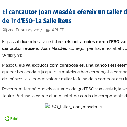
El cantautor Joan Masdéu ofereix un taller 
de 1r d’ESO-La Salle Reus
21st February 2017
ARLEP
El passat divendres 17 de febrer
els nois i noies de 1r d’ESO va
cantautor reusenc Joan Masdéu
, conegut per haver estat el v
Whiskyn’s.
Masdéu
els va explicar com composa ell una cançó i els ele
quedar bocabadats ja que ells mateixos han començat a compos
de música i així poden valorar millor la feina dels compositors i
Recordem també que els alumnes de 3r d’ESO van assistir, la se
Teatre Bartrina, a càrrec d’un quintet de corda de components d