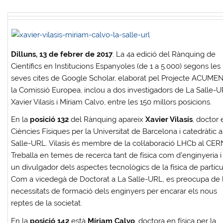
Dilluns, 13 de febrer de 2017
. La 4a edició del Rànquing de
Científics en Institucions Espanyoles (de 1 a 5.000) segons les
seves cites de Google Scholar, elaborat pel Projecte ACUME
la Comissió Europea, inclou a dos investigadors de La Salle-U
Xavier Vilasís i Míriam Calvo, entre les 150 millors posicions.
En la
posició 132
del Rànquing apareix
Xavier Vilasís
, doctor 
Ciències Físiques per la Universitat de Barcelona i catedràtic 
Salle-URL. Vilasís és membre de la col·laboració LHCb al CER
Treballa en temes de recerca tant de física com d’enginyeria i
un divulgador dels aspectes tecnològics de la física de partícu
Com a vicedegà de Doctorat a La Salle-URL, es preocupa de 
necessitats de formació dels enginyers per encarar els nous
reptes de la societat.
En la
posició 142
està
Míriam Calvo
, doctora en física per la