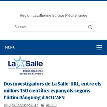
Skip
to
content
Région Lasallienne Europe Méditerranée
MENU
Dos investigadors de La Salle-URL, entre els
millors 150 científics espanyols segons
l’últim Rànquing d’ACUMEN
15th February 2017
ARLEP